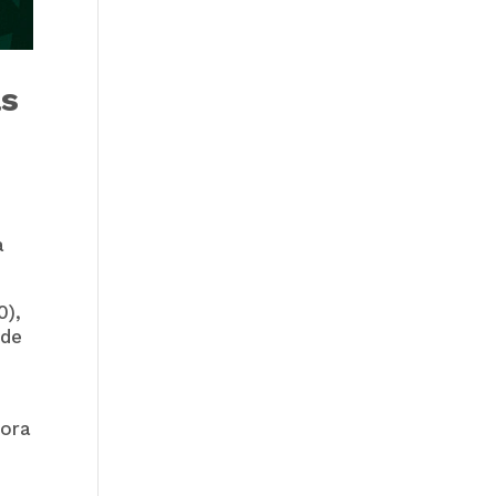
as
a
0),
 de
fora