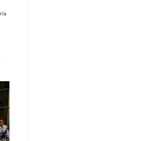
ria
.