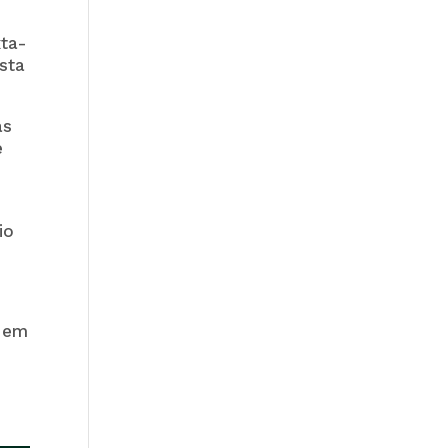
ta-
ista
as
e
io
, em