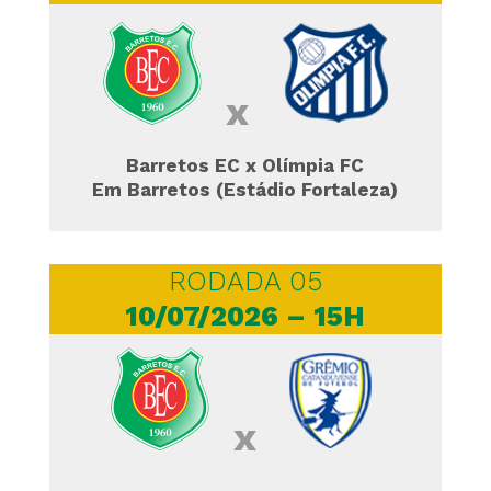
x
Barretos EC x Olímpia FC
Em Barretos (Estádio Fortaleza)
RODADA 05
10/07/2026 – 15H
x