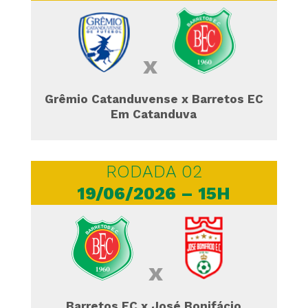
x
Grêmio Catanduvense x Barretos EC
Em Catanduva
RODADA 02
19/06/2026 – 15H
x
Barretos EC x José Bonifácio